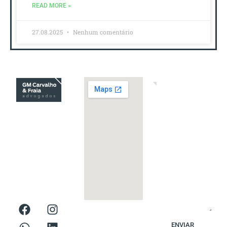
READ MORE »
27.08.2025
Nenhum comentário
(11) 3040-
5820
Horário de
Atendimento:
9h às 18h -
Segunda a
Sexta-Feira
contato@gmcarvalho.com.br
Rua Helena, n.º 335,
Sala 82, Vila Olímpia,
São Paulo/SP
ENVIAR